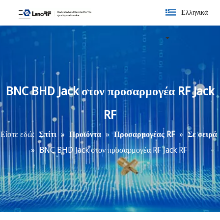
Ελληνικά
BNC BHD Jack στον προσαρμογέα RF Jack
RF
Είστε εδώ:
Σπίτι
»
Προϊόντα
»
Προσαρμογέας RF
»
Σε σειρά
»
BNC BHD Jack στον προσαρμογέα RF Jack RF