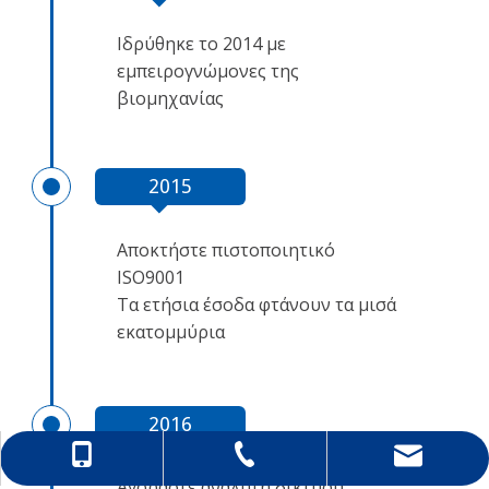
Ιδρύθηκε το 2014 με
εμπειρογνώμονες της
βιομηχανίας
2015
Αποκτήστε πιστοποιητικό
ISO9001
Τα ετήσια έσοδα φτάνουν τα μισά
εκατομμύρια
2016
86-0511-88896168
86-13052906618
hong@rfcnn.com
Αγοράστε αναλυτή δικτύου