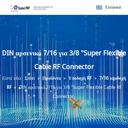
Ελληνικά
DIN αρσενικό 7/16 για 3/8 "Super Flexible
Cable RF Connector
Είστε εδώ:
Σπίτι
»
Προϊόντα
»
Υποδοχή RF
»
7/16 υποδοχή
RF
»
DIN αρσενικό 7/16 για 3/8 "Super Flexible Cable RF
Connector