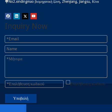
No2.xindingmao βιομηχανική ζώνη, Zhenjiang, Jiangsu, Κίνα

Inquiry Now
Υποβολή