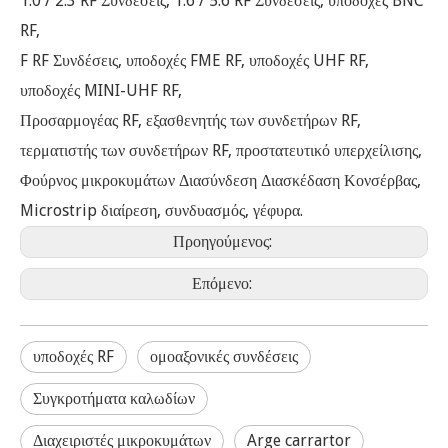
1.0 / 2.3 RF Συνδέσεις, 1.6 / 5.6 RF Συνδέσεις, υποδοχές BNC
RF,
F RF Συνδέσεις, υποδοχές FME RF, υποδοχές UHF RF,
υποδοχές MINI-UHF RF,
Προσαρμογέας RF, εξασθενητής των συνδετήρων RF,
τερματιστής των συνδετήρων RF, προστατευτικό υπερχείλισης,
Φούρνος μικροκυμάτων Διασύνδεση Διασκέδαση Κονσέρβας,
Microstrip διαίρεση, συνδυασμός, γέφυρα.
Προηγούμενος:
Επόμενο:
υποδοχές RF
ομοαξονικές συνδέσεις
Συγκροτήματα καλωδίων
Διαχειριστές μικροκυμάτων
Arge carrartor