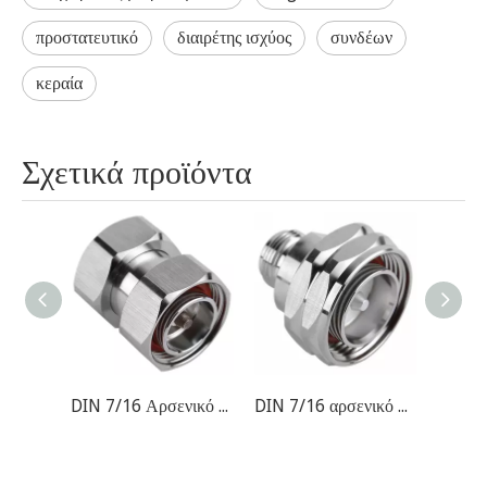
προστατευτικό
διαιρέτης ισχύος
συνδέων
κεραία
Σχετικά προϊόντα
DIN 7/16 Αρσενικό σε αρσενικό προσαρμογέα
DIN 7/16 αρσενικό σε n θηλυκό υποδοχή RF