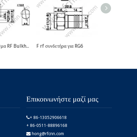
F Θηλυκό βύθισμα RF Bulkhead RF
F rf συνδετήρα για RG6
Επικοινωνήστε μαζί μας
+ 86-13052906618

+ 86-0511-88896168
hong@rfcnn.com
