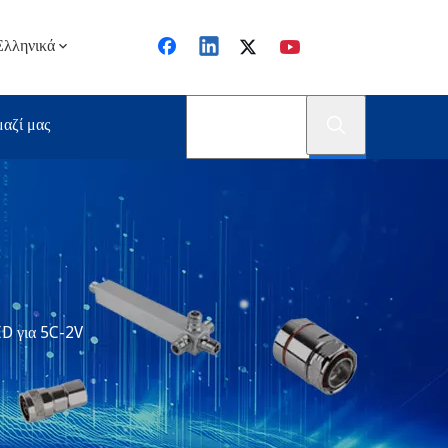
Ελληνικά
μαζί μας
D για 5C-2V