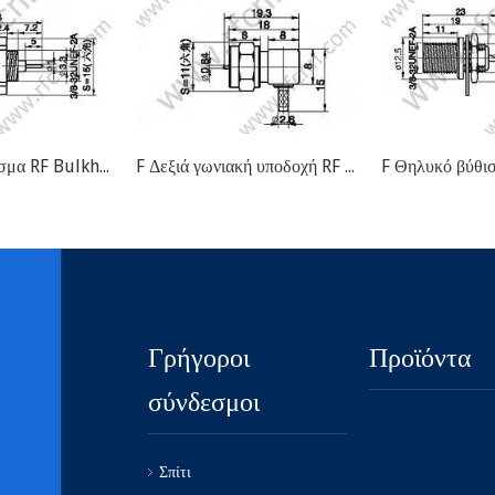
F Θηλυκό βύθισμα RF Bulkhead RF
F Δεξιά γωνιακή υποδοχή RF για RG179
Γρήγοροι
Προϊόντα
σύνδεσμοι
Σπίτι