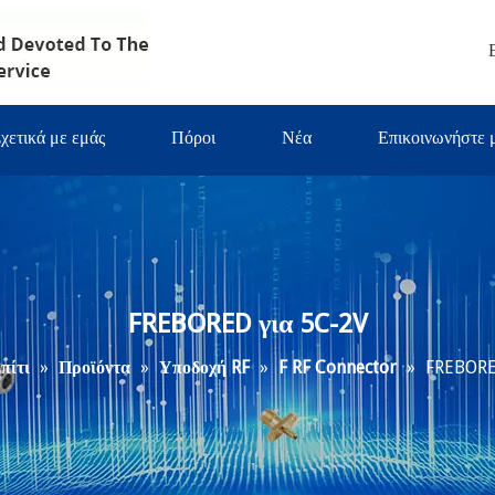
χετικά με εμάς
Πόροι
Νέα
Επικοινωνήστε 
FREBORED για 5C-2V
πίτι
»
Προϊόντα
»
Υποδοχή RF
»
F RF Connector
»
FREBORE