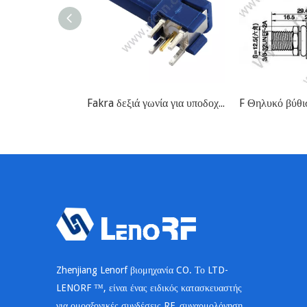
Fakra δεξιά γωνία για υποδοχή PCB RF
Zhenjiang Lenorf βιομηχανία CO. Το LTD-
LENORF ™, είναι ένας ειδικός κατασκευαστής
για ομοαξονικές συνδέσεις RF, συναρμολόγηση