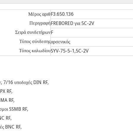
Μέρος αριθ
F3.650.136
Περιγραφή
FREBORED για 5C-2V
Σειρά συνδετήρων
F
Τύπος σύνδεσης
αρσενικός
Τύπος καλωδίου
SYV-75-5-1,5C-2V
, 7/16 υποδοχές DIN RF,
PX RF,
SMA RF,
εσμοι SSMB RF,
NC RF,
χές BNC RF,