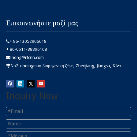
Επικοινωνήστε μαζί μας
+ 86-13052906618

+ 86-0511-88896168
hong@rfcnn.com

No2.xindingmao βιομηχανική ζώνη, Zhenjiang, Jiangsu, Κίνα

Inquiry Now