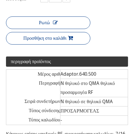
Ρωτώ
Προσθήκη στο καλάθι
περιγραφή προϊόντος
Μέρος αριθ
Adaptor.640.500
Περιγραφή
N θηλυκό στο QMA θηλυκό
προσαρμογέα RF
Σειρά συνδετήρων
N θηλυκό σε θηλυκό QMA
Τύπος σύνδεσης
ΠΡΟΣΑΡΜΟΓΕΑΣ
Τύπος καλωδίου
-
Κάνουμε επίσης υποδοχές RF, συγκροτήματα καλωδίων, 7/16