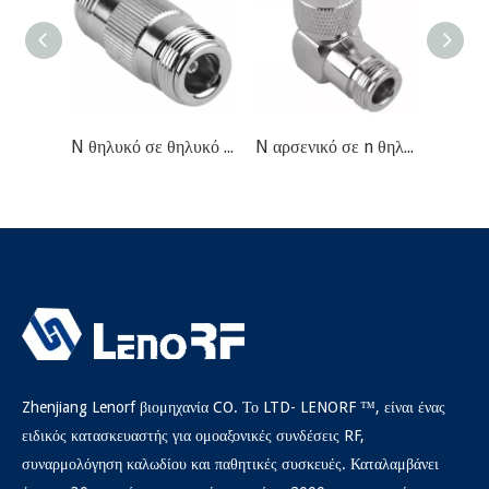
N θηλυκό σε θηλυκό προσαρμογέα συνδετήρα RF
N αρσενικό σε n θηλυκό προσαρμογέα σύνδεσης RF
Zhenjiang Lenorf βιομηχανία CO. Το LTD- LENORF ™, είναι ένας
ειδικός κατασκευαστής για ομοαξονικές συνδέσεις RF,
συναρμολόγηση καλωδίου και παθητικές συσκευές. Καταλαμβάνει