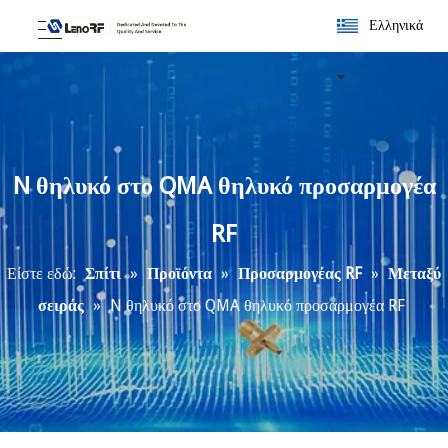
Ελληνικά
N θηλυκό στο QMA θηλυκό προσαρμογέα
RF
Είστε εδώ:
Σπίτι
»
Προϊόντα
»
Προσαρμογέας RF
»
Μεταξύ
σειράς
»
N θηλυκό στο QMA θηλυκό προσαρμογέα RF