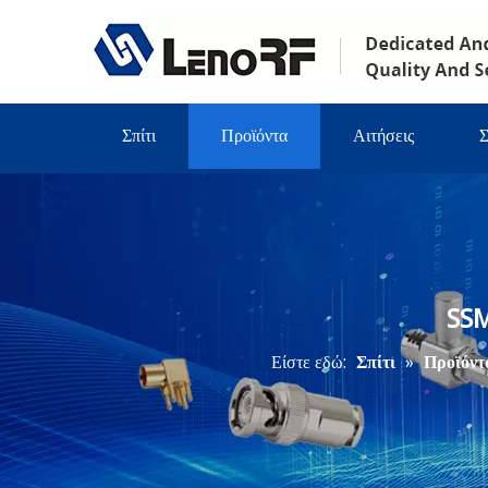
Σπίτι
Προϊόντα
Αιτήσεις
Σ
SSM
Είστε εδώ:
Σπίτι
»
Προϊόντ