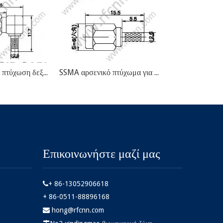
SSMA αρσενικό πτύχωση δεξιά γωνία για RG174 RF Connector
SSMA αρσενικό πτύχωμα για υποδοχή RG174 RF
Επικοινωνήστε μαζί μας
+ 86-13052906618

+ 86-0511-88896168
hong@rfcnn.com
