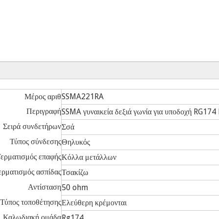
Μέρος αριθ
SSMA221RA
Περιγραφή
SSMA γυναικεία δεξιά γωνία για υποδοχή RG174
Σειρά συνδετήρων
Σσά
Τύπος σύνδεσης
Θηλυκός
ερματισμός επαφής
Κόλλα μετάλλων
ερματισμός ασπίδας
Τσακίζω
Αντίσταση
50 ohm
Τύπος τοποθέτησης
Ελεύθερη κρέμονται
Καλωδιακή ομάδα
Rg174