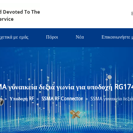
χετικά με εμάς
Πόροι
Νέα
Επικοινωνήστε 
A γυναικεία δεξιά γωνία για υποδοχή RG17
α
»
Υποδοχή RF
»
SSMA RF Connector
»
SSMA γυναικεία δεξι