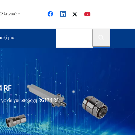
Ελληνικά
μαζί μας
4 RF
ά γωνία για υποδοχή RG174 RF