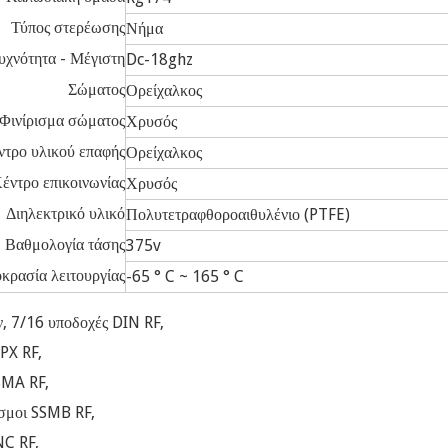
Τύπος στερέωσης
Νήμα
υχνότητα - Μέγιστη
Dc-18ghz
Σώματος
Ορείχαλκος
Φινίρισμα σώματος
Χρυσός
ντρο υλικού επαφής
Ορείχαλκος
έντρο επικοινωνίας
Χρυσός
Διηλεκτρικό υλικό
Πολυτετραφθοροαιθυλένιο (PTFE)
Βαθμολογία τάσης
375v
κρασία λειτουργίας
-65 ° C ~ 165 ° C
, 7/16 υποδοχές DIN RF,
PX RF,
SMA RF,
εσμοι SSMB RF,
NC RF,