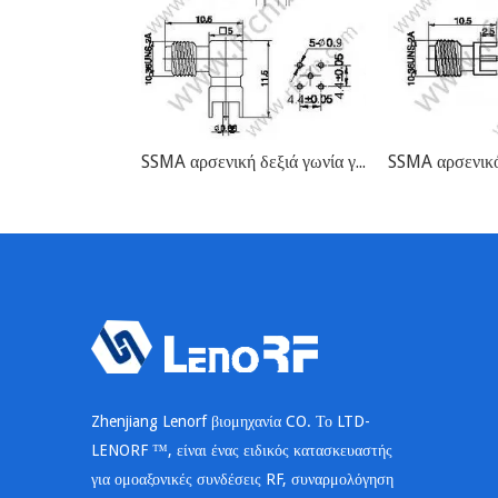
SSMA αρσενική δεξιά γωνία για υποδοχή PCB RF
Zhenjiang Lenorf βιομηχανία CO. Το LTD-
LENORF ™, είναι ένας ειδικός κατασκευαστής
για ομοαξονικές συνδέσεις RF, συναρμολόγηση