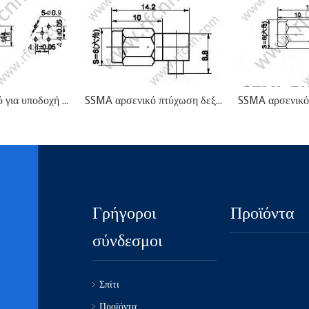
SSMA αρσενικό για υποδοχή PCB RF
SSMA αρσενικό πτύχωση δεξιά γωνία για το RG405 RF Connector
Γρήγοροι
Προϊόντα
σύνδεσμοι
Σπίτι
Προϊόντα