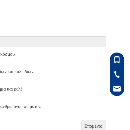
 κόσμου.
86-1305
ίων και καλωδίων.
86-0511
μα και ρελέ
hong@rf
υ ανθρώπινου σώματος.
Επόμενο: