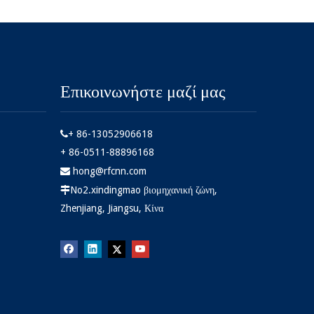
Επικοινωνήστε μαζί μας
+ 86-13052906618

+ 86-0511-88896168
hong@rfcnn.com

No2.xindingmao βιομηχανική ζώνη,

Zhenjiang, Jiangsu, Κίνα