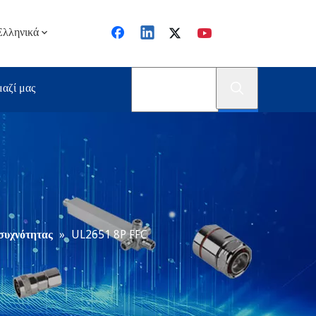
Ελληνικά
μαζί μας
συχνότητας
»
UL2651 8P FFC