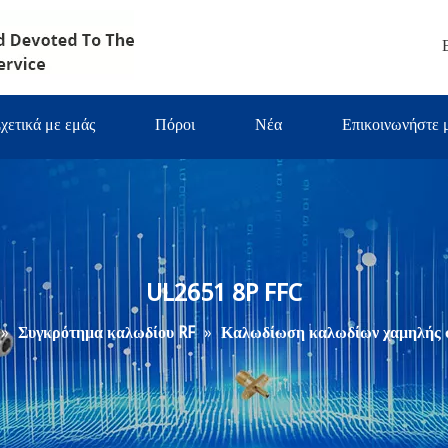
χετικά με εμάς
Πόροι
Νέα
Επικοινωνήστε 
UL2651 8P FFC
»
Συγκρότημα καλωδίου RF
»
Καλωδίωση καλωδίων χαμηλής 