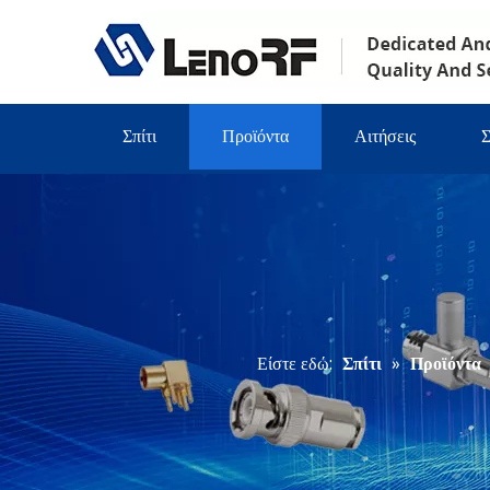
Σπίτι
Προϊόντα
Αιτήσεις
Σ
Είστε εδώ:
Σπίτι
»
Προϊόντα