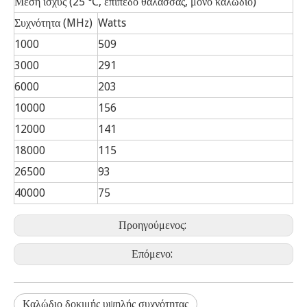
Μέση ισχύς (25 ℃, επίπεδο θάλασσας, μόνο καλώδιο)
Συχνότητα (MHz)
Watts
1000
509
3000
291
6000
203
10000
156
12000
141
18000
115
26500
93
40000
75
Προηγούμενος:
Επόμενο:
Καλώδιο δοκιμής υψηλής συχνότητας