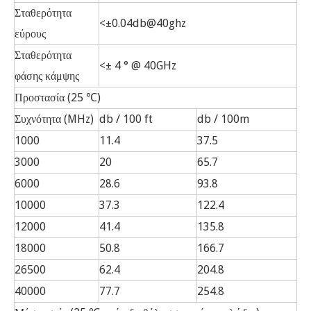
Σταθερότητα
<±0.04db@40ghz
εύρους
Σταθερότητα
<± 4 ° @ 40GHz
φάσης κάμψης
Προστασία (25 ℃)
Συχνότητα (MHz)
db / 100 ft
db / 100m
1000
11.4
37.5
3000
20
65.7
6000
28.6
93.8
10000
37.3
122.4
12000
41.4
135.8
18000
50.8
166.7
26500
62.4
204.8
40000
77.7
254.8