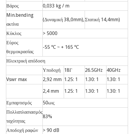
Βάρος
0,033 kg / m
Min.bending
(Δυναμική 38,0mm),
Στατική 14,4mm)
ακτίνα
Κύκλος
> 5000
Εύρος
-55 ℃ ~ + 165 ℃
θερμοκρασίας
Ηλεκτρική απόδοση
Υποδοχή
18Γ
26.5GHz
40GHz
Vswr max
2,92 mm
1.25: 1
1.30: 1
1.30: 1
2,4 mm
1.25: 1
1.30: 1
1.30: 1
Εμπαρτισμός
50ωις
Πολλαπλασιασμός
83%
ταχύτητας
Αποδοχή ραφών
> 90 dB