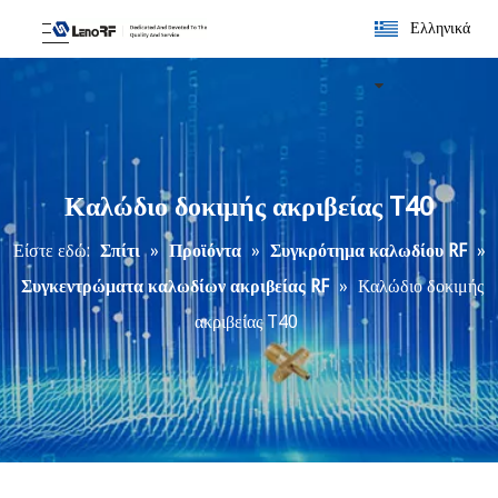
Ελληνικά
Καλώδιο δοκιμής ακριβείας T40
Είστε εδώ:
Σπίτι
»
Προϊόντα
»
Συγκρότημα καλωδίου RF
»
Συγκεντρώματα καλωδίων ακριβείας RF
»
Καλώδιο δοκιμής
ακριβείας T40