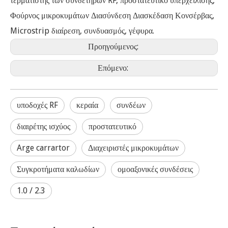
τερματιστής των συνδετήρων RF, προστατευτικό υπερχείλισης,
Φούρνος μικροκυμάτων Διασύνδεση Διασκέδαση Κονσέρβας,
Microstrip διαίρεση, συνδυασμός, γέφυρα.
Προηγούμενος:
Επόμενο:
υποδοχές RF
κεραία
συνδέων
διαιρέτης ισχύος
προστατευτικό
Arge carrartor
Διαχειριστές μικροκυμάτων
Συγκροτήματα καλωδίων
ομοαξονικές συνδέσεις
1.0 / 2.3