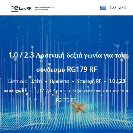
Ελληνικά
1,0 / 2.3 Αρσενική δεξιά γωνία για τον
σύνδεσμο RG179 RF
Είστε εδώ:
Σπίτι
»
Προϊόντα
»
Υποδοχή RF
»
1.0 / 2.3
υποδοχή RF
»
1,0 / 2.3 Αρσενική δεξιά γωνία για τον σύνδεσμο
RG179 RF