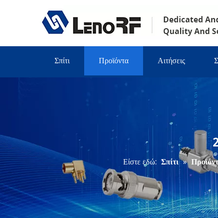
Σπίτι
Προϊόντα
Αιτήσεις
Σ
Είστε εδώ:
Σπίτι
»
Προϊόν