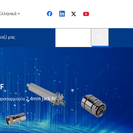
Ελληνικά
μαζί μας
F
προσαρμογέα 2,4mm Jack RF