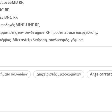
εσμοι SSMB RF,
NC RF,
χές BNC RF,
, υποδοχές MINI-UHF RF,
ρματιστής των συνδετήρων RF, προστατευτικό υπερχείλισης,
ρβας, Microstrip διαίρεση, συνδυασμός, γέφυρα.
τήματα καλωδίων
Διαχειριστές μικροκυμάτων
Arge carrar