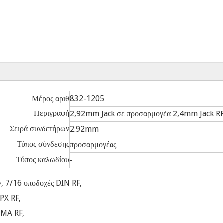
Μέρος αριθ
832-1205
Περιγραφή
2,92mm Jack σε προσαρμογέα 2,4mm Jack R
Σειρά συνδετήρων
2.92mm
Τύπος σύνδεσης
προσαρμογέας
Τύπος καλωδίου
-
, 7/16 υποδοχές DIN RF,
PX RF,
SMA RF,