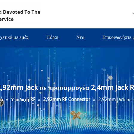
χετικά με εμάς
Πόροι
Νέα
Επικοινωνήστε 
2,92mm Jack σε προσαρμογέα 2,4mm Jack R
τα
»
Υποδοχή RF
»
2,92mm RF Connector
»
2,92mm Jack σε 