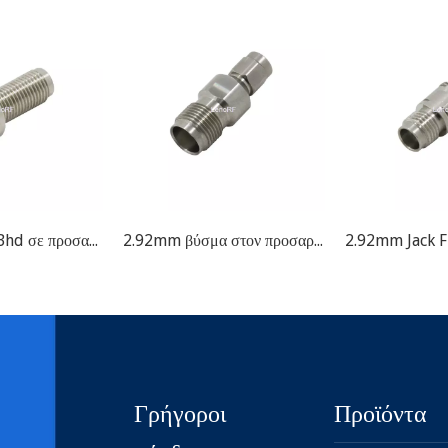
2.92mm Jack Bhd σε προσαρμογέα 2,92mm RF
2.92mm βύσμα στον προσαρμογέα RF Jack RF
Γρήγοροι
Προϊόντα