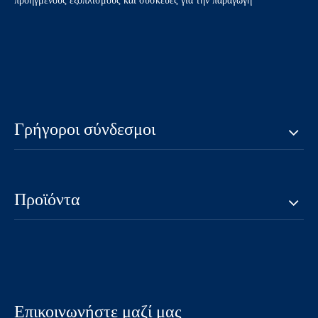
προηγμένους εξοπλισμούς και συσκευές για την παραγωγή
MMCX θηλυκό για υποδοχή
MMCX αρσενική δεξιά γωνία
PCB RF
Crimp για RG316 - RF
Connector
Ρωτώ
Ρωτώ
Γρήγοροι σύνδεσμοι
Προϊόντα
Mmcx θηλυκό πτύχωση για
MMCX αρσενική δεξιά γωνία
0.4D συνδετήρα RF
πτύχωση για το RG405 PCB RF
Connector
Ρωτώ
Ρωτώ
Επικοινωνήστε μαζί μας