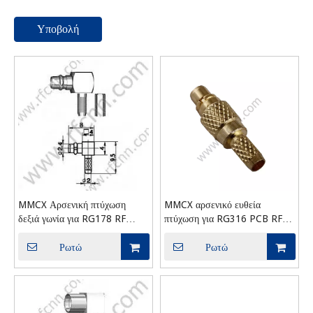
Υποβολή
MMCX Αρσενική πτύχωση
MMCX αρσενικό ευθεία
δεξιά γωνία για RG178 RF
πτύχωση για RG316 PCB RF
Connector
Connector
Ρωτώ
Ρωτώ