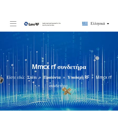
Ελληνικά
Mmcx rf συνδετήρα
Είστε εδώ:
Σπίτι
»
Προϊόντα
»
Υποδοχή RF
»
Mmcx rf
συνδετήρα