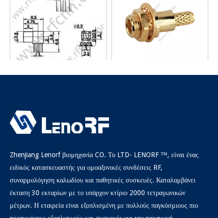
MMCX θηλυκή δεξιά γωνία για
MMCX θηλυκό πλέγμα πάνελ
υποδοχή RF PCB
για RG316 - RF Connector
Ρωτώ
Ρωτώ
Zhenjiang Lenorf βιομηχανία CO. Το LTD- LENORF ™, είναι ένας
ειδικός κατασκευαστής για ομοαξονικές συνδέσεις RF,
συναρμολόγηση καλωδίου και παθητικές συσκευές. Καταλαμβάνει
έκταση 30 εκταρίων με το υπάρχον κτίριο 2000 τετραγωνικών
μέτρων. Η εταιρεία είναι εξοπλισμένη με πολλούς παγκόσμιους πιο