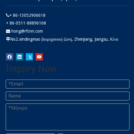
+ 86-13052906618

+ 86-0511-88896168
hong@rfcnn.com

No2.xindingmao βιομηχανική ζώνη, Zhenjiang, Jiangsu, Κίνα

MMCX θηλυκό για υποδοχή
Inquiry Now
PCB RF
Ρωτώ
1
2
»