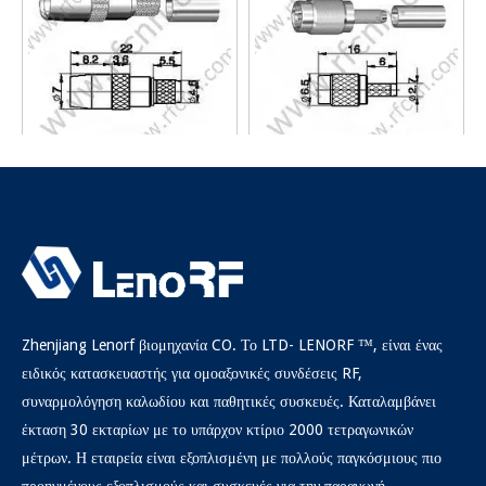
SMB αρσενικό πτύχωση για το
SMB αρσενικό πτύχωση για
RG58 RF Connector
RG174 RF Connector
Ρωτώ
Ρωτώ
Zhenjiang Lenorf βιομηχανία CO. Το LTD- LENORF ™, είναι ένας
ειδικός κατασκευαστής για ομοαξονικές συνδέσεις RF,
συναρμολόγηση καλωδίου και παθητικές συσκευές. Καταλαμβάνει
έκταση 30 εκταρίων με το υπάρχον κτίριο 2000 τετραγωνικών
μέτρων. Η εταιρεία είναι εξοπλισμένη με πολλούς παγκόσμιους πιο