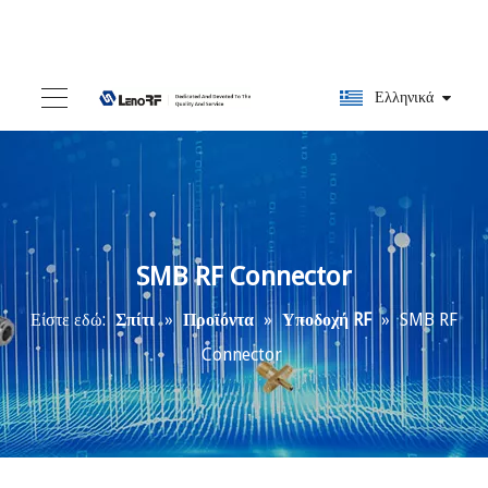
Ελληνικά
SMB RF Connector
Είστε εδώ:
Σπίτι
»
Προϊόντα
»
Υποδοχή RF
»
SMB RF
Connector