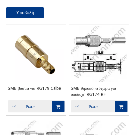
Υποβολή
SMB βύσμα για RG179 Calbe
SMB θηλυκό πτύχωμα για
υποδοχή RG174 RF
Ρωτώ
Ρωτώ