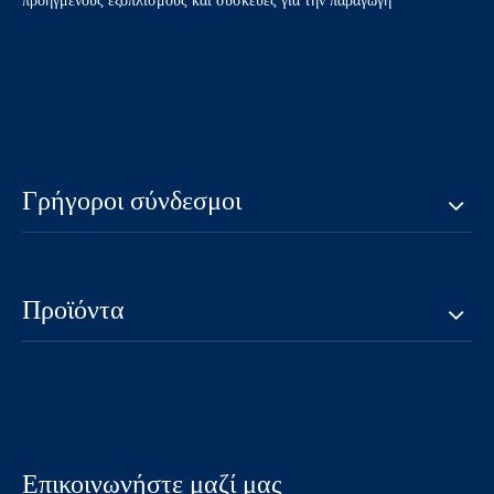
προηγμένους εξοπλισμούς και συσκευές για την παραγωγή
SMB θηλυκό bulkhead mount
SMB θηλυκό πτύχωση δεξιά
rf rf
γωνία για RG174 RF
Connector
Ρωτώ
Ρωτώ
Γρήγοροι σύνδεσμοι
Προϊόντα
SMB αρσενικό πτύχωση δεξιά
SMB θηλυκό πτύχωμα για
γωνία για RG174 RF
υποδοχή LMR400 RF
Connector
Ρωτώ
Ρωτώ
Επικοινωνήστε μαζί μας