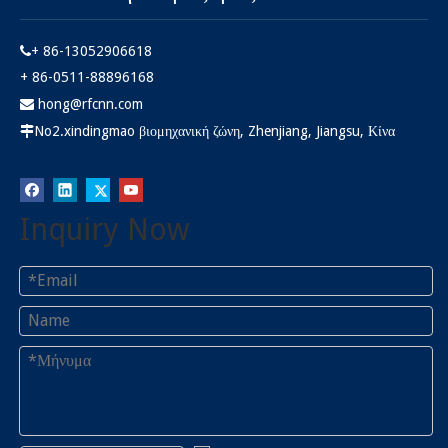
+ 86-13052906618

+ 86-0511-88896168
hong@rfcnn.com

No2.xindingmao βιομηχανική ζώνη, Zhenjiang, Jiangsu, Κίνα

SMB θηλυκή δεξιά γωνία για
Inquiry Now
υποδοχή PCB RF
Ρωτώ
1
2
3
»